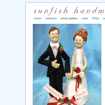
:
home
: :
caketops
: :
photo gallery
: :
order
: :
FAQs
: :
p